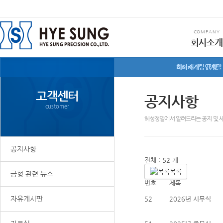
COMPANY
회사소개
회사소개
다이캐스팅 금형
인사말
고객센터
공지사항
customer
혜성정밀에서 알려드리는 공지 및 
공지사항
전체 :
52
개
목록
금형 관련 뉴스
번호
제목
자유게시판
52
2026년 시무식